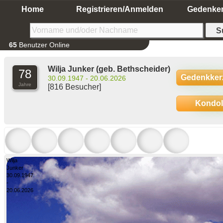
Home
Registrieren/Anmelden
Gedenke
65
Benutzer Online
Wilja Junker
(geb. Bethscheider)
78
Gedenkker
30.09.1947 - 20.06.2026
Jahre
[816 Besucher]
Kondo
Wilja
Junker
30.09.1947
-
20.06.2026