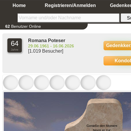
Home
Registrieren/Anmelden
Gedenke
62
Benutzer Online
Romana Poteser
64
Gedenkker
29.06.1961 - 16.06.2026
Jahre
[1.019 Besucher]
Kondo
Genieße den Moment
bevor er zur