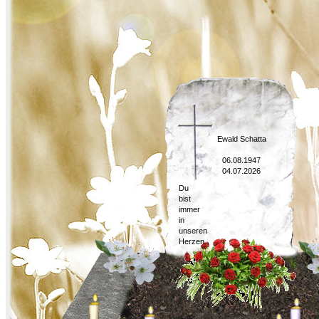
Ewald Schatta
06.08.1947
04.07.2026
Du
bist
immer
in
unseren
Herzen