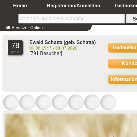
Home
Registrieren/Anmelden
Gedenke
56
Benutzer Online
Ewald Schatta
(geb. Schatta)
78
Gedenkke
06.08.1947 - 04.07.2026
Jahre
[791 Besucher]
Kondo
Informatio