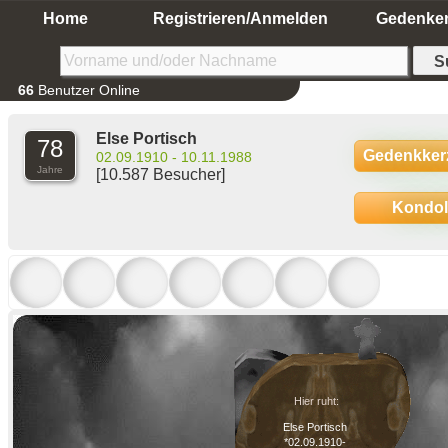
Home
Registrieren/Anmelden
Gedenke
66
Benutzer Online
Else Portisch
78
Gedenkker
02.09.1910 - 10.11.1988
Jahre
[10.587 Besucher]
Kondo
Hier ruht:
Else Portisch
*02.09.1910-