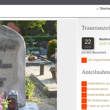
Starts
Traueranze
Manfre
22
12.07.1
Jahre
[10.863 Besucher]
120 angezündete
Anteilnahm
Gedenkkerze an
Kondolenzbuch
Gedenkstätte we
Bei Änderungen 
E-Mail an den Er