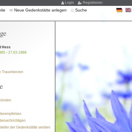
Login
Registrieren
eite
Neue Gedenkstätte anlegen
Suche
ige
d Hess
965 - 27.03.1988
 Trauerkerzen
e
zünden
iterempfehlen
benachrichtigen
steller der Gedenkstätte senden