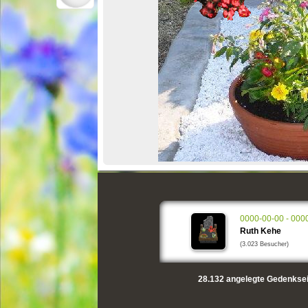
0000-00-00 - 000
Ruth Kehe
(3.023 Besucher)
28.132
angelegte Gedenksei