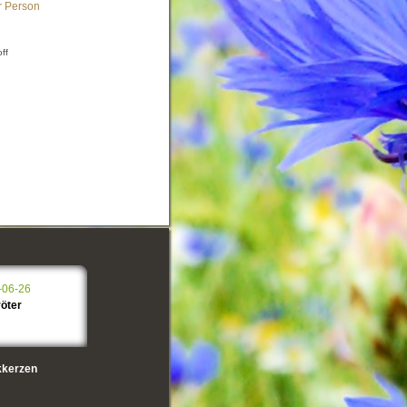
r Person
off
-06-26
öter
kerzen