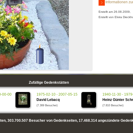
Informationen zu
Erstellt am 26.08.2009,
Erstellt von Elvira Dieckh
Zufällige Gedenkstätten
0-00-00
1975-02-10 - 2007-05-15
1940-11-30 - 1979
David Lebacq
Heinz Günter Schr
(7.369 Besucher)
(7.810 Besucher)
ten,
303.700.507
Besucher von Gedenkseiten,
17.468.314
angezündete Gedenk