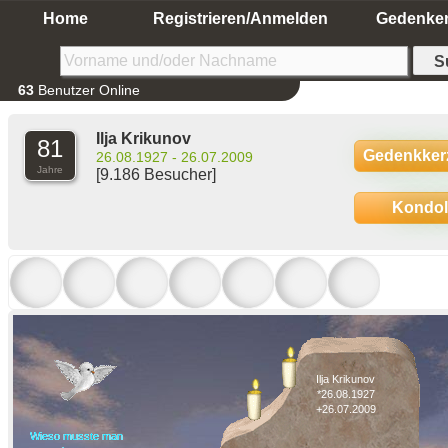
Home
Registrieren/Anmelden
Gedenke
63
Benutzer Online
Ilja Krikunov
81
Gedenkker
26.08.1927 - 26.07.2009
Jahre
[9.186 Besucher]
Kondo
Ilja Krikunov
*26.08.1927
+26.07.2009
Wieso musste man
Wieso musste man
Wieso musste man
Wieso musste man