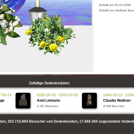
Erstellt am 05.10.2009,
Erstellt von Herlinde Ba
Zufällige Gedenkstätten
7-09-24
0000-00-00 - 0000-00-00
1969-08-23 - 2009
nge
Anni Leimann
Claudia Walkner
(1.421 Besucher)
(6.608 Besucher)
ten,
303.710.894
Besucher von Gedenkseiten,
17.468.360
angezündete Gedenk