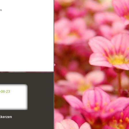
um
-08-23
kerzen