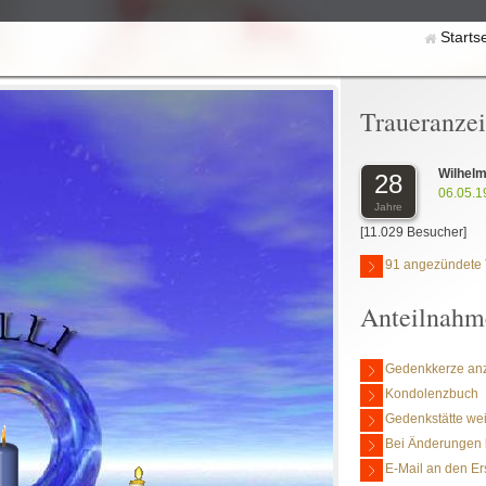
Starts
Traueranze
Wilhel
28
06.05.1
Jahre
[11.029 Besucher]
91 angezündete 
Anteilnahm
Gedenkkerze an
Kondolenzbuch
Gedenkstätte we
Bei Änderungen 
E-Mail an den Er