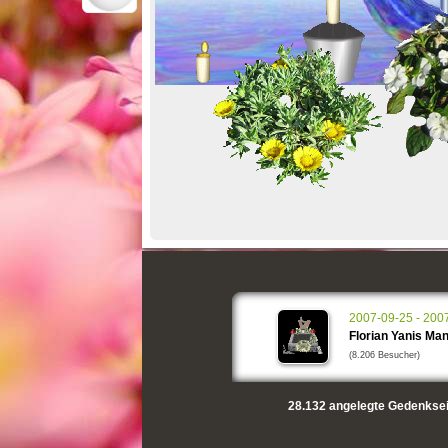
2007-09-25 - 200
Florian Yanis Ma
(8.206 Besucher)
28.132
angelegte Gedenksei