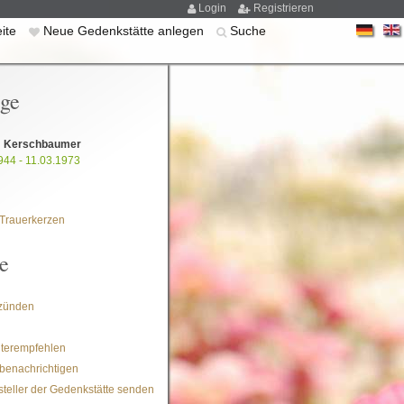
Login
Registrieren
eite
Neue Gedenkstätte anlegen
Suche
ige
m Kerschbaumer
944 - 11.03.1973
Trauerkerzen
e
zünden
iterempfehlen
benachrichtigen
steller der Gedenkstätte senden