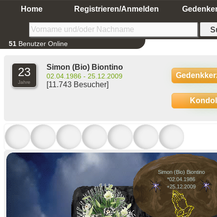
Home
Registrieren/Anmelden
Gedenke
51
Benutzer Online
Simon (Bio) Biontino
23
Gedenkker
02.04.1986 - 25.12.2009
Jahre
[11.743 Besucher]
Kondo
Simon (Bio) Biontino
*02.04.1986
+25.12.2009