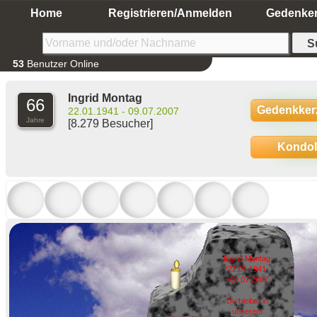
Home
Registrieren/Anmelden
Gedenke
53
Benutzer Online
Ingrid Montag
66
Gedenkker
22.01.1941 - 09.07.2007
Jahre
[8.279 Besucher]
Kondo
Ingrid Montag
*22.01.1941-
+09.07.2007
Du bleibst in
unserem