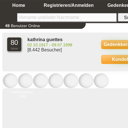
Home
Registrieren/Anmelden
Gedenke
49
Benutzer Online
kathrina guettes
80
Gedenkker
02.10.1917 - 09.07.1998
Jahre
[8.442 Besucher]
Kondo
kathrina guettes
*1998