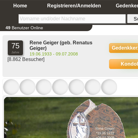
Home
Registrieren/Anmelden
Gedenke
49
Benutzer Online
Rene Geiger
(geb. Renatus
75
Gedenkker
Geiger)
Jahre
19.06.1933 - 09.07.2008
[8.862 Besucher]
Kondo
Rene Geiger
*19.06.1933
+09.07.2008