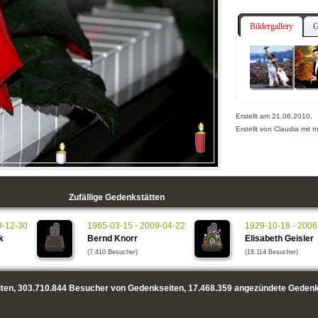
Bildergallery
G
Erstellt am 21.06.2010,
Erstellt von Claudia mit 
Zufällige Gedenkstätten
9-12-30
1965-03-15 - 2009-04-22
1929-10-18 - 2006
k
Bernd Knorr
Elisabeth Geisler
(7.410 Besucher)
(18.114 Besucher)
ten,
303.710.844
Besucher von Gedenkseiten,
17.468.359
angezündete Gedenk