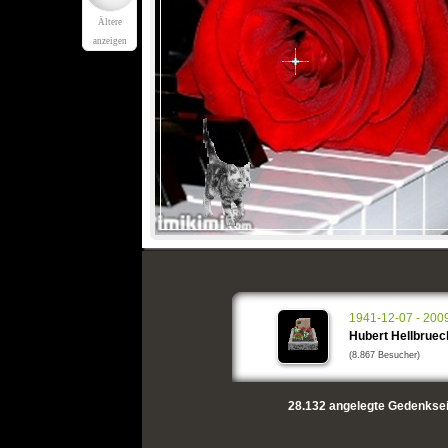
Ältere
anzeigen
1941-12-07 - 200
Hubert Hellbruec
(8.867 Besucher)
28.132
angelegte Gedenksei