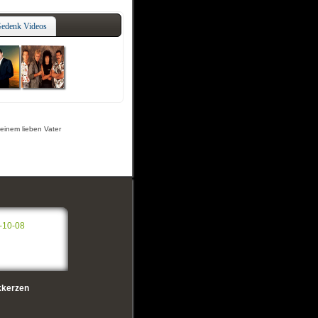
edenk Videos
meinem lieben Vater
-10-08
kerzen