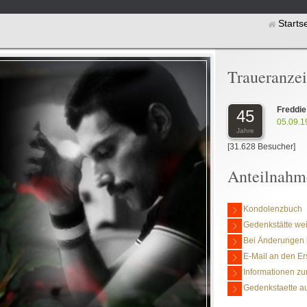
Starts
Traueranze
Freddie
45
05.09.1
Jahre
[31.628 Besucher]
Anteilnahm
Kondolenzbuch
Gedenkstätte we
Bei Änderungen 
E-Mail an den Er
Informationen zu
Gedenkstaette au