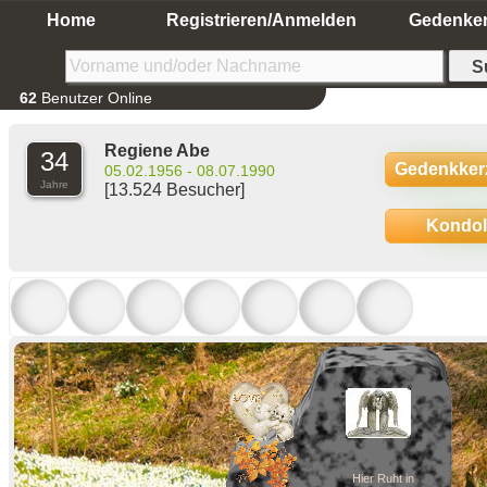
Home
Registrieren/Anmelden
Gedenke
62
Benutzer Online
Regiene Abe
34
Gedenkker
05.02.1956 - 08.07.1990
Jahre
[13.524 Besucher]
Kondo
Hier Ruht in