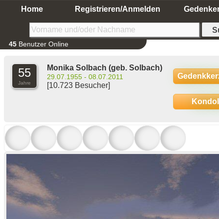
Home
Registrieren/Anmelden
Gedenke
45
Benutzer Online
Monika Solbach
(geb. Solbach)
55
Gedenkker
29.07.1955 - 08.07.2011
Jahre
[10.723 Besucher]
Kondo