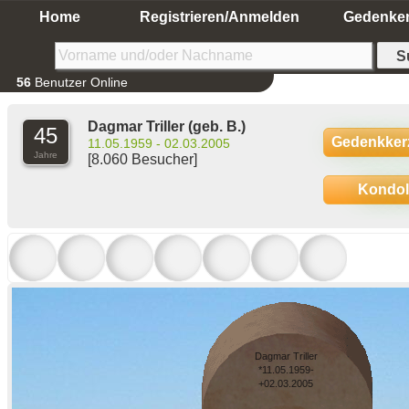
Home
Registrieren/Anmelden
Gedenke
56
Benutzer Online
Dagmar Triller
(geb. B.)
45
Gedenkker
11.05.1959 - 02.03.2005
Jahre
[8.060 Besucher]
Kondo
Dagmar Triller
*11.05.1959-
+02.03.2005