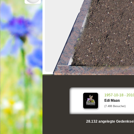
1957-10-18 - 201
Edi Maas
(7.486 Besucher)
28.132
angelegte Gedenksei