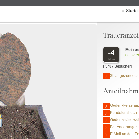
Starts
Traueranze
Mein er
-4
03.07.2
Jahre
[7.787 Besucher]
39 angezündete 
Anteilnahm
Gedenkkerze an
Kondolenzbuch
Gedenkstätte we
Bei Änderungen 
E-Mail an den Er