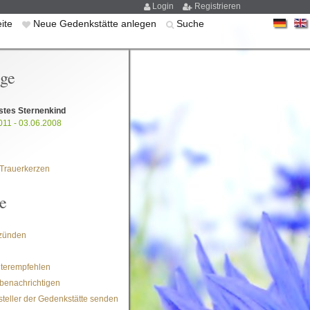
Login
Registrieren
eite
Neue Gedenkstätte anlegen
Suche
ige
stes Sternenkind
011 - 03.06.2008
Trauerkerzen
e
zünden
iterempfehlen
benachrichtigen
steller der Gedenkstätte senden