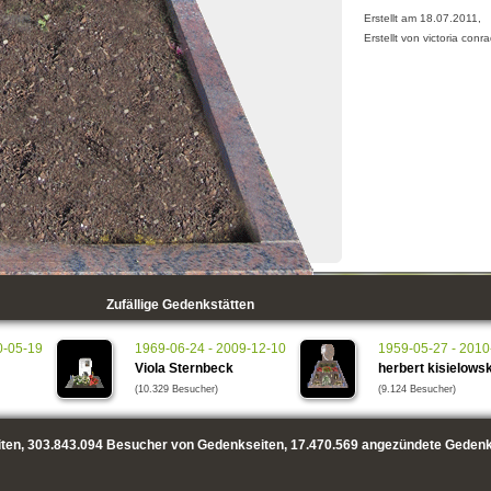
Erstellt am 18.07.2011,
Erstellt von victoria conr
Zufällige Gedenkstätten
0-05-19
1969-06-24 - 2009-12-10
1959-05-27 - 2010
Viola Sternbeck
herbert kisielowsk
(10.329 Besucher)
(9.124 Besucher)
ten,
303.843.094
Besucher von Gedenkseiten,
17.470.569
angezündete Gedenk