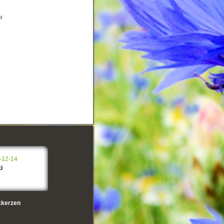
ad
-12-14
i
kerzen