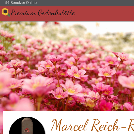
56
Benutzer Online
Premium Gedenkstätte
Marcel Reich-R