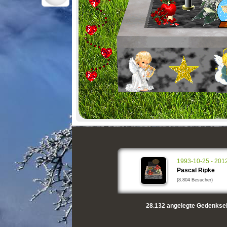
1993-10-25 - 201
Pascal Ripke
(8.804 Besucher)
28.132
angelegte Gedenksei