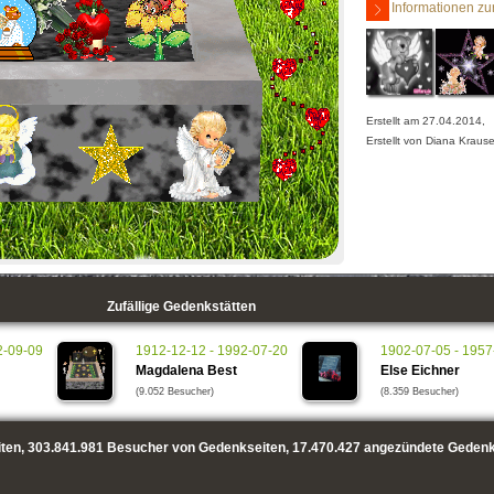
Informationen zu
Erstellt am 27.04.2014,
Erstellt von Diana Kraus
Zufällige Gedenkstätten
2-09-09
1912-12-12 - 1992-07-20
1902-07-05 - 1957
Magdalena Best
Else Eichner
(9.052 Besucher)
(8.359 Besucher)
ten,
303.841.981
Besucher von Gedenkseiten,
17.470.427
angezündete Gedenk