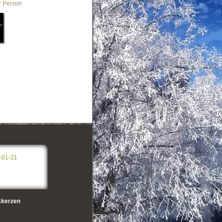
r Person
e
-01-21
kerzen