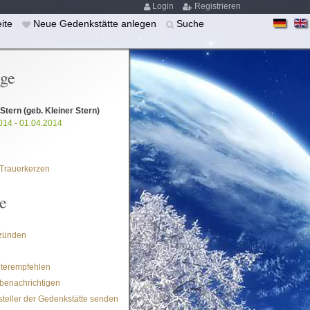
Login
Registrieren
eite
Neue Gedenkstätte anlegen
Suche
ige
 Stern
(geb. Kleiner Stern)
014 - 01.04.2014
Trauerkerzen
e
zünden
iterempfehlen
benachrichtigen
steller der Gedenkstätte senden