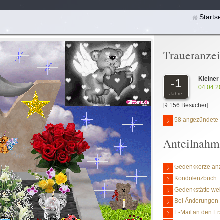
Starts
Traueranze
Kleiner
-1
04.04.2
Jahre
[9.156 Besucher]
58 angezündete 
Anteilnahm
Gedenkkerze an
Kondolenzbuch
Gedenkstätte we
Bei Änderungen 
E-Mail an den Er