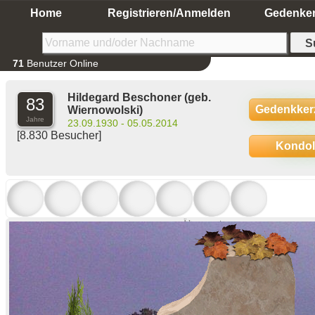
Home
Registrieren/Anmelden
Gedenke
71
Benutzer Online
Hildegard Beschoner
(geb.
83
Gedenkker
Wiernowolski)
Jahre
23.09.1930 - 05.05.2014
[8.830 Besucher]
Kondo
Ältere anzeigen