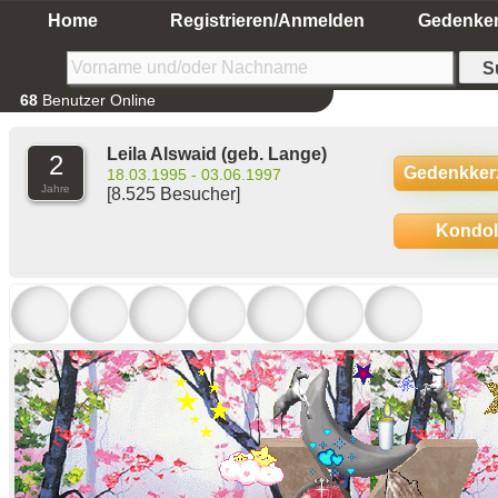
Home
Registrieren/Anmelden
Gedenke
68
Benutzer Online
Leila Alswaid
(geb. Lange)
2
Gedenkker
18.03.1995 - 03.06.1997
Jahre
[8.525 Besucher]
Kondo