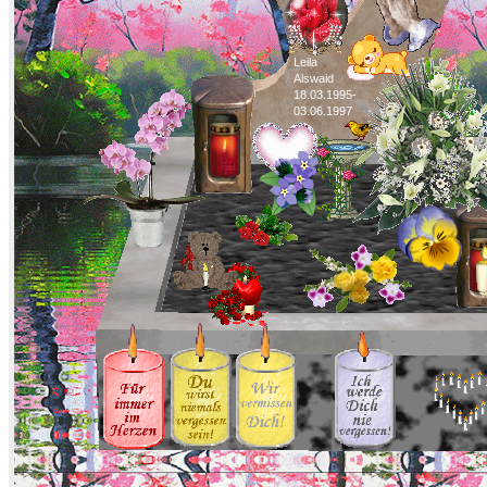
Leila
Alswaid
18.03.1995-
03.06.1997