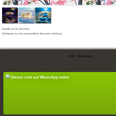
Erstellt am 01.08.2014,
[Verfasser nur für angemeldete Benutzer sichtbar]
AGB
|
Impressum
Diesen Link auf WhatsApp teilen