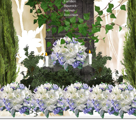
Familien
Blaurock-
Hahnel-
Roschker