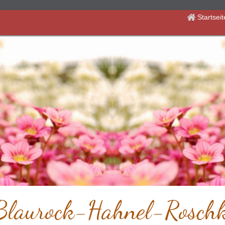
Startsei
 Blaurock-Hahnel-Roschk