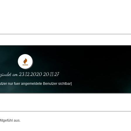
zündet am 23.12.2020 20:11:27
tzer nur fuer angemeldete Benutzer sichtbar]
itgefühl aus.