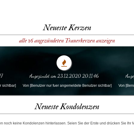
Neueste Kerzen
alle 16 angezündeten Trauerkerzen anzeigen
17
Angezündet am 23.12.2020 20:11:46
Ange
 sichtbar]
Von [Benutzer nur fuer angemeldete Benutzer sichtbar]
Von [Benu
Neueste Kondolenzen
n noch keine Kondolenzen hinterlassen. Seien Sie der Erste und drücken Sie Ihr M