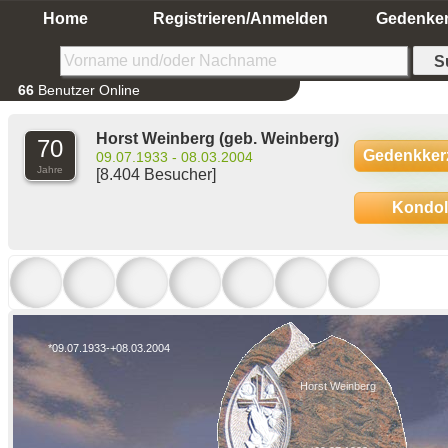
Home
Registrieren/Anmelden
Gedenke
66
Benutzer Online
Horst Weinberg
(geb. Weinberg)
70
Gedenkker
09.07.1933 - 08.03.2004
Jahre
[8.404 Besucher]
Kondo
*09.07.1933-+08.03.2004
Horst Weinberg