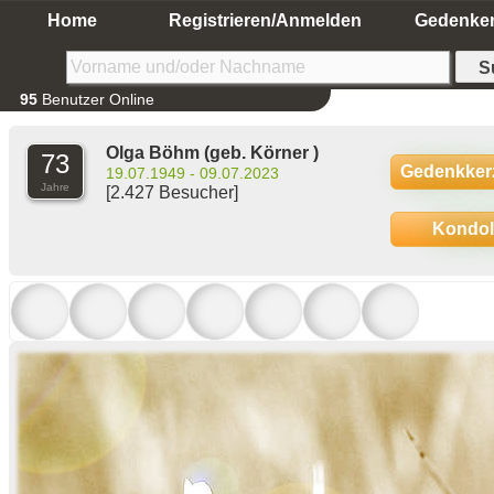
Home
Registrieren/Anmelden
Gedenke
95
Benutzer Online
Olga Böhm
(geb. Körner )
73
Gedenkker
19.07.1949 - 09.07.2023
Jahre
[2.427 Besucher]
Kondo