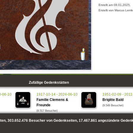
Erstellt am 08.01.2025,
Erstellt von Marcus Lem
Zufällige Gedenkstätten
0-06-10
1917-10-14 - 2024-06-10
1951-02-09 - 2011
Familie Clemens &
Brigitte Bald
Freunde
(9.549 Besucher)
(8.517 Besucher)
ten,
303.652.476
Besucher von Gedenkseiten,
17.467.861
angezündete Gedenk