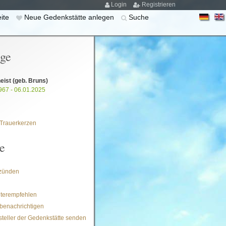
Login
Registrieren
eite
Neue Gedenkstätte anlegen
Suche
ige
eist
(geb. Bruns)
967 - 06.01.2025
Trauerkerzen
e
zünden
iterempfehlen
benachrichtigen
steller der Gedenkstätte senden