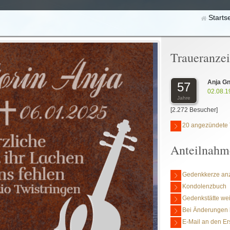
Starts
Traueranze
Anja Gn
57
02.08.1
Jahre
[2.272 Besucher]
20 angezündete 
Anteilnahm
Gedenkkerze an
Kondolenzbuch
Gedenkstätte we
Bei Änderungen 
E-Mail an den Er