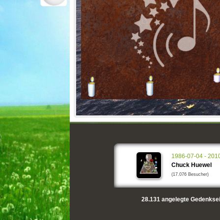
1986-07-04 - 201
Chuck Huewel
(17.076 Besucher)
28.131
angelegte Gedenksei