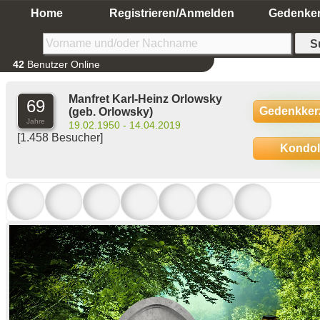
Home
Registrieren/Anmelden
Gedenke
42
Benutzer Online
Manfret Karl-Heinz Orlowsky
69
Gedenkker
(geb. Orlowsky)
Jahre
19.02.1950 - 14.04.2019
[1.458 Besucher]
Kondo