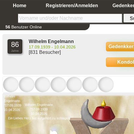
Home
Registrieren/Anmelden
Gedenke
56
Benutzer Online
Wilhelm Engelmann
86
Gedenkker
17.09.1939 - 10.04.2026
Jahre
[831 Besucher]
Kondo
Wilhelm
Engelmann
Wilhelm Engelmann
*17.09.1939
*17.09.1939
10.04.2026
10.04.2026
Ein Liebes Herz hat aufgehört zu schlagen