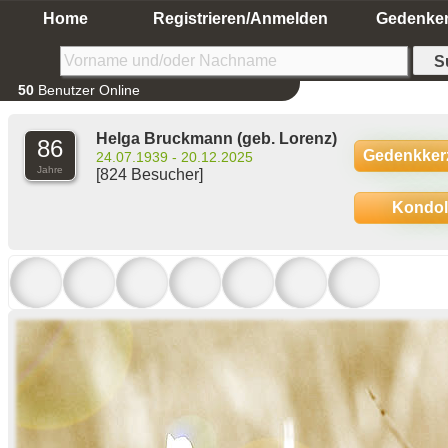
Home
Registrieren/Anmelden
Gedenke
50
Benutzer Online
Helga Bruckmann
(geb. Lorenz)
86
Gedenkker
24.07.1939 - 20.12.2025
Jahre
[824 Besucher]
Kondo