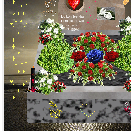
Du konntest das
Licht dieser Welt
nie sehn.
(7. SSW)