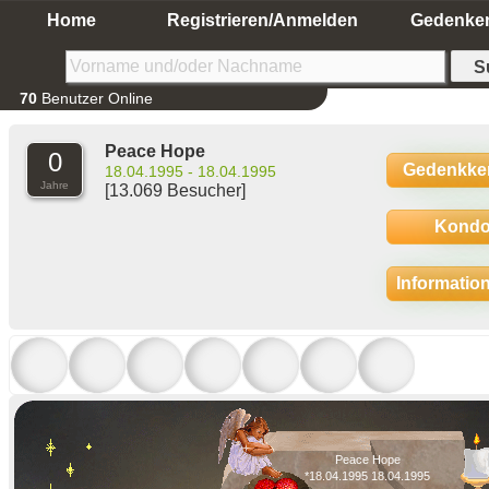
Home
Registrieren/Anmelden
Gedenke
70
Benutzer Online
Peace Hope
0
Gedenkke
18.04.1995 - 18.04.1995
Jahre
[13.069 Besucher]
Kondo
Informatio
Peace Hope
*18.04.1995 18.04.1995