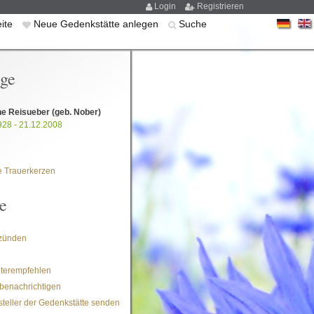
Login
Registrieren
eite
Neue Gedenkstätte anlegen
Suche
ige
ne Reisueber
(geb. Nober)
928 - 21.12.2008
 Trauerkerzen
e
zünden
iterempfehlen
benachrichtigen
steller der Gedenkstätte senden