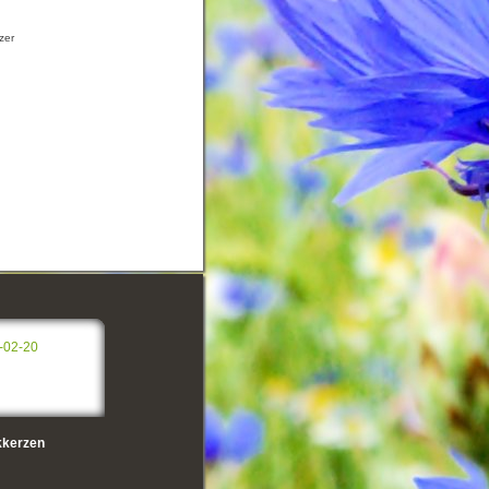
zer
-02-20
kerzen