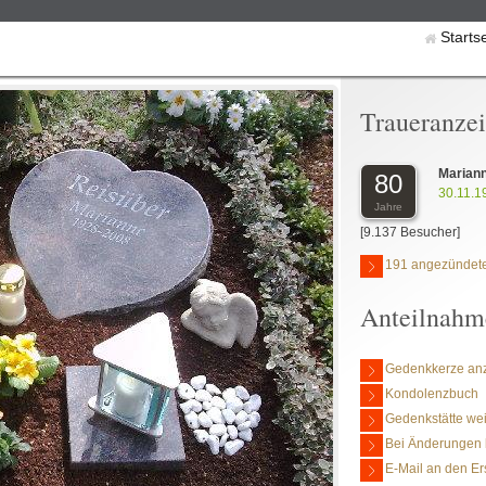
Starts
Traueranze
Marian
80
30.11.1
Jahre
[9.137 Besucher]
191 angezündete
Anteilnahm
Gedenkkerze an
Kondolenzbuch
Gedenkstätte we
Bei Änderungen 
E-Mail an den Er