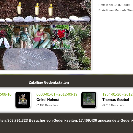
Erstellt am 23.07.2009,
Erstellt von Manuela Tän
Zufällige Gedenkstätten
2-08-10
0000-01-01 - 2012-03-19
1964-01-20 - 2012
Onkel Helmut
Thomas Goebel
(7.198 Besucher)
(9.015 Besucher)
ten,
303.791.323
Besucher von Gedenkseiten,
17.469.430
angezündete Gedenk