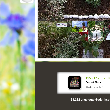
1958-12-23 - 201
Detlef Netz
(8.442 Besucher)
28.132
angelegte Gedenksei