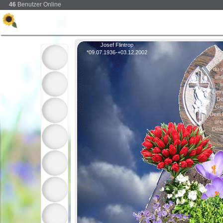
46
Benutzer Online
Josef Flintrop
*09.07.1936-+03.12.2002
du w
uns
w
Dein
De
Ger
Dein 
ure
Dein
m