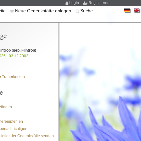
Login
Registrieren
eite
Neue Gedenkstätte anlegen
Suche
ige
lintrop
(geb. Flintrop)
936 - 03.12.2002
 Trauerkerzen
e
zünden
iterempfehlen
benachrichtigen
steller der Gedenkstätte senden