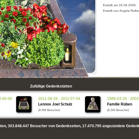
Erstellt am 20.09.2009,
Erstellt von Angela Roll
Zufällige Gedenkstätten
0-00-00
2011-06-28 - 2011-07-04
1888-03-20 - 2003
Lennox Joel Schulz
Familie Rüben
(9.056 Besucher)
(8.240 Besucher)
ten,
303.848.447
Besucher von Gedenkseiten,
17.470.795
angezündete Gedenk