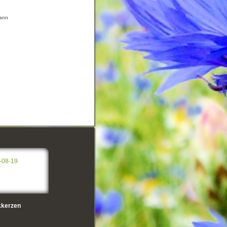
mann
-08-19
kerzen