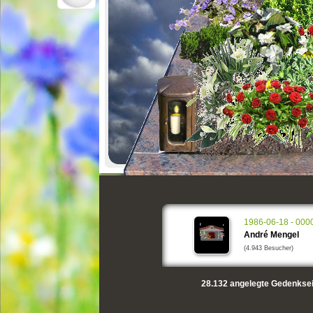
1986-06-18 - 000
André Mengel
(4.943 Besucher)
28.132
angelegte Gedenksei