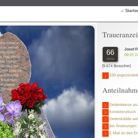
Starts
Traueranze
irst immer in
eren herzen
Josef F
66
eiterleben
09.07.1
e Frau Wilma
Jahre
ine Tochter
[9.674 Besucher]
da mit Fred
Enkel Sven mit
330 angezündete
nkel Romina
 Enkel Marco
it urenkel
Anteilnahm
Denise
Gedenkkerze an
Kondolenzbuch
Gedenkstätte we
Bei Änderungen 
E-Mail an den Er