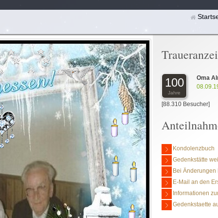
Starts
Traueranze
Oma Alm
100
08.09.1
Jahre
[88.310 Besucher]
Anteilnahm
Kondolenzbuch
Gedenkstätte we
Bei Änderungen 
E-Mail an den Er
Informationen zu
Gedenkstaette au