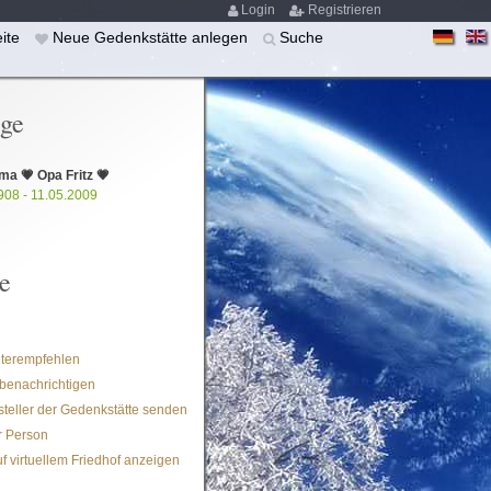
Login
Registrieren
eite
Neue Gedenkstätte anlegen
Suche
ige
a 💗 Opa Fritz 💗
908 - 11.05.2009
e
iterempfehlen
benachrichtigen
steller der Gedenkstätte senden
r Person
f virtuellem Friedhof anzeigen