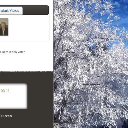
edenk Videos
meinem lieben Vater
-03-11
kerzen