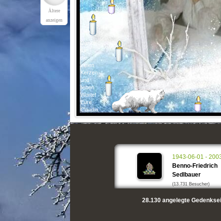
Ältere
anzeigen
Danke
für
die
vielen
Kerzen
und
lieben
Worte!
Eure
Claudia
1943-06-01 - 200
Benno-Friedrich
Sedlbauer
(13.731 Besucher)
28.130
angelegte Gedenksei