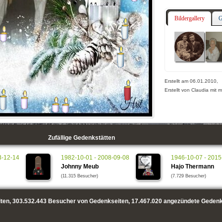
Bildergallery
G
Erstellt am 06.01.2010,
Erstellt von Claudia mit 
Zufällige Gedenkstätten
3-12-14
1982-10-01 - 2008-09-08
1946-10-07 - 2015
Johnny Meub
Hajo Thermann
(11.315 Besucher)
(7.729 Besucher)
ten,
303.532.443
Besucher von Gedenkseiten,
17.467.020
angezündete Gedenk