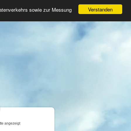
Login
Registrieren
Verstanden
Datenverkehrs sowie zur Messung
Suche
n
tte angezeigt