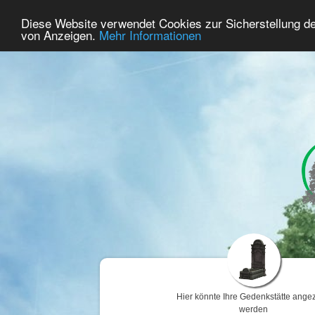
62
Benutzer Online
Diese Website verwendet Cookies zur Sicherstellung d
Home
Premium
Gedenken
von Anzeigen.
Mehr Informationen
Hier könnte Ihre Gedenkstätte angez
werden