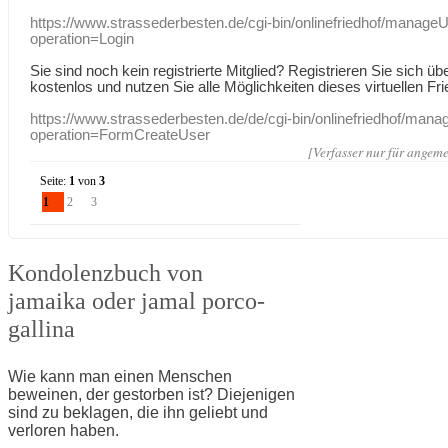
https://www.strassederbesten.de/cgi-bin/onlinefriedhof/manageU
operation=Login
Sie sind noch kein registrierte Mitglied? Registrieren Sie sich üb
kostenlos und nutzen Sie alle Möglichkeiten dieses virtuellen Fri
https://www.strassederbesten.de/de/cgi-bin/onlinefriedhof/mana
operation=FormCreateUser
[Verfasser nur für angeme
Seite:
1
von
3
1
2
3
Kondolenzbuch von
jamaika oder jamal porco-
gallina
Wie kann man einen Menschen
beweinen, der gestorben ist? Diejenigen
sind zu beklagen, die ihn geliebt und
verloren haben.