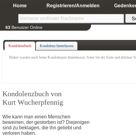
Home
Registrieren/Anmelden
Gedenke
63
Benutzer Online
Kondolenzbuch
Kondolenz hinterlassen
Bisher wurden noch keine Kondolenzen hinterlassen. Seien Sie der Erste und drücken Si
Kondolenzbuch von
Kurt Wucherpfennig
Wie kann man einen Menschen
beweinen, der gestorben ist? Diejenigen
sind zu beklagen, die ihn geliebt und
verloren haben.