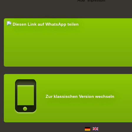
AGB
|
Impressum
Diesen Link auf WhatsApp teilen
Zur klassischen Version wechseln