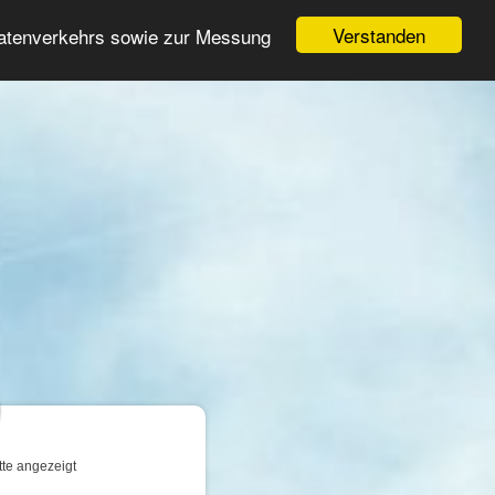
Login
Registrieren
Verstanden
Datenverkehrs sowie zur Messung
Suche
n
tte angezeigt