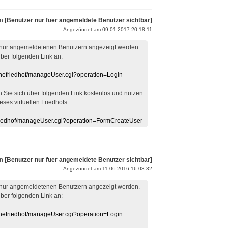
on
[Benutzer nur fuer angemeldete Benutzer sichtbar]
Angezündet am 09.01.2017 20:18:11
 nur angemeldetenen Benutzern angezeigt werden.
über folgenden Link an:
linefriedhof/manageUser.cgi?operation=Login
en Sie sich über folgenden Link kostenlos und nutzen
eses virtuellen Friedhofs:
efriedhof/manageUser.cgi?operation=FormCreateUser
on
[Benutzer nur fuer angemeldete Benutzer sichtbar]
Angezündet am 11.06.2016 16:03:32
 nur angemeldetenen Benutzern angezeigt werden.
über folgenden Link an:
linefriedhof/manageUser.cgi?operation=Login