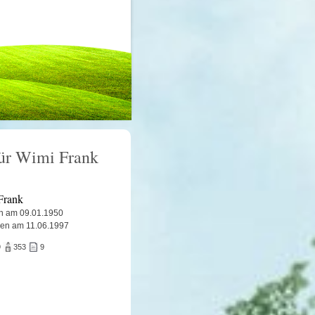
für Wimi Frank
Frank
n am 09.01.1950
en am 11.06.1997
9
353
9