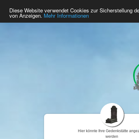
52
Benutzer Online
Diese Website verwendet Cookies zur Sicherstellung d
Home
Premium
Gedenken
von Anzeigen.
Mehr Informationen
Hier könnte Ihre Gedenkstätte angez
werden