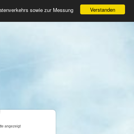
Login
Registrieren
Verstanden
Datenverkehrs sowie zur Messung
Suche
n
tte angezeigt