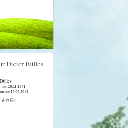
ür Dieter Bülles
 Bülles
n am 19.11.1941
ben am 12.05.2014
2
13
0