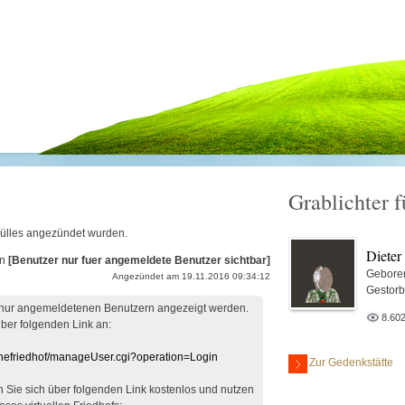
Grablichter f
 Bülles angezündet wurden.
Dieter
on
[Benutzer nur fuer angemeldete Benutzer sichtbar]
Gebore
Angezündet am 19.11.2016 09:34:12
Gestor
 nur angemeldetenen Benutzern angezeigt werden.
8.60
über folgenden Link an:
linefriedhof/manageUser.cgi?operation=Login
Zur Gedenkstätte
en Sie sich über folgenden Link kostenlos und nutzen