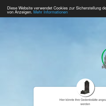
39
Benutzer Online
Diese Website verwendet Cookies zur Sicherstellung d
Home
Premium
Gedenken
von Anzeigen.
Mehr Informationen
Hier könnte Ihre Gedenkstätte angez
werden