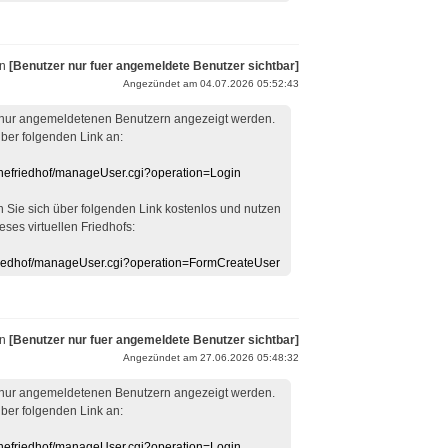
on
[Benutzer nur fuer angemeldete Benutzer sichtbar]
Angezündet am 04.07.2026 05:52:43
 nur angemeldetenen Benutzern angezeigt werden.
über folgenden Link an:
linefriedhof/manageUser.cgi?operation=Login
en Sie sich über folgenden Link kostenlos und nutzen
eses virtuellen Friedhofs:
efriedhof/manageUser.cgi?operation=FormCreateUser
on
[Benutzer nur fuer angemeldete Benutzer sichtbar]
Angezündet am 27.06.2026 05:48:32
 nur angemeldetenen Benutzern angezeigt werden.
über folgenden Link an:
linefriedhof/manageUser.cgi?operation=Login