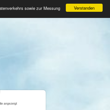
Login
Registrieren
Verstanden
Datenverkehrs sowie zur Messung
Suche
n
tte angezeigt