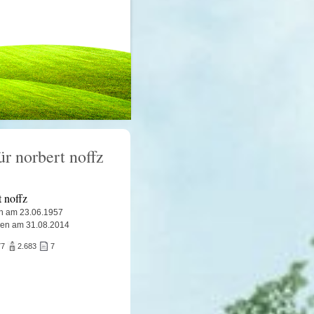
ür norbert noffz
t noffz
n am 23.06.1957
ben am 31.08.2014
77
2.683
7