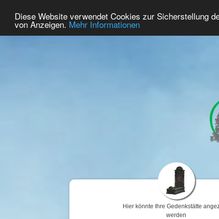
64
Benutzer Online
Diese Website verwendet Cookies zur Sicherstellung d
Home
Premium
Gedenken
von Anzeigen.
Mehr Informationen
Hier könnte Ihre Gedenkstätte angez
werden