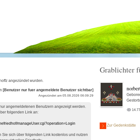
Grablichter f
.
t noffz angezündet wurden.
norber
on
[Benutzer nur fuer angemeldete Benutzer sichtbar]
Gebore
Angezündet am 05.08.2026 06:09:29
Gestor
 nur angemeldetenen Benutzern angezeigt werden.
14.7
über folgenden Link an:
linefriedhof/manageUser.cgi?operation=Login
Zur Gedenkstätte
en Sie sich über folgenden Link kostenlos und nutzen