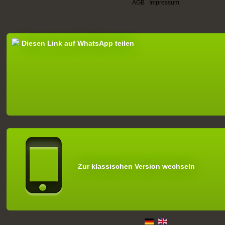
AGB
|
Impressum
Diesen Link auf WhatsApp teilen
Zur klassischen Version wechseln