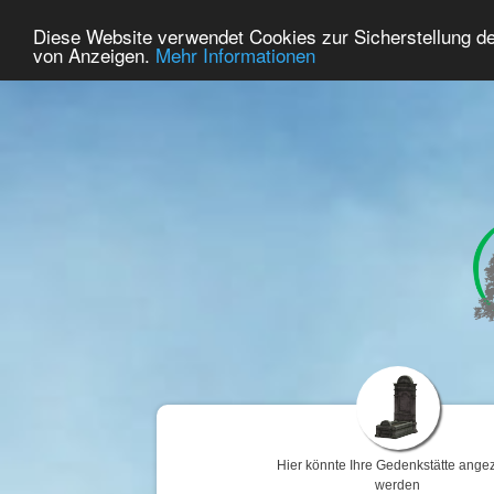
49
Benutzer Online
Diese Website verwendet Cookies zur Sicherstellung d
Home
Premium
Gedenken
von Anzeigen.
Mehr Informationen
Hier könnte Ihre Gedenkstätte angez
werden