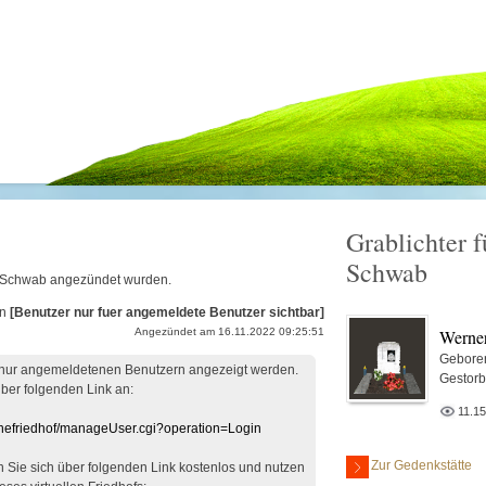
Grablichter 
Schwab
er Schwab angezündet wurden.
on
[Benutzer nur fuer angemeldete Benutzer sichtbar]
Werne
Angezündet am 16.11.2022 09:25:51
Gebore
 nur angemeldetenen Benutzern angezeigt werden.
Gestorb
über folgenden Link an:
11.1
linefriedhof/manageUser.cgi?operation=Login
Zur Gedenkstätte
en Sie sich über folgenden Link kostenlos und nutzen