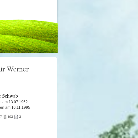
für Werner
r Schwab
n am 13.07.1952
en am 16.11.1995
57
103
3