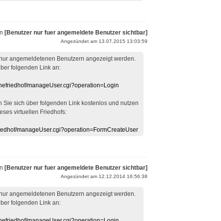
on
[Benutzer nur fuer angemeldete Benutzer sichtbar]
Angezündet am 13.07.2015 13:03:59
 nur angemeldetenen Benutzern angezeigt werden.
über folgenden Link an:
linefriedhof/manageUser.cgi?operation=Login
en Sie sich über folgenden Link kostenlos und nutzen
eses virtuellen Friedhofs:
efriedhof/manageUser.cgi?operation=FormCreateUser
on
[Benutzer nur fuer angemeldete Benutzer sichtbar]
Angezündet am 12.12.2014 16:56:38
 nur angemeldetenen Benutzern angezeigt werden.
über folgenden Link an:
linefriedhof/manageUser.cgi?operation=Login