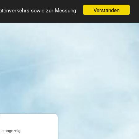
Login
Registrieren
Verstanden
Datenverkehrs sowie zur Messung
Suche
n
tte angezeigt