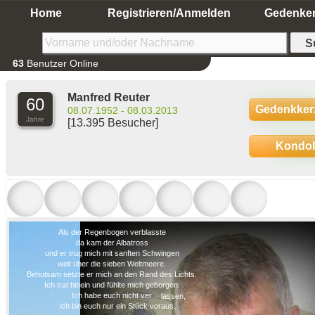
Home
Registrieren/Anmelden
Gedenke
63
Benutzer Online
Manfred Reuter
60
Gedenkker
08.07.1952 - 08.03.2013
Jahre
[13.395 Besucher]
Kondo
Als der Regenbogen verblasste
da kam der Albatross
und er trug mich mit sanften Schwingen
weit über die sieben Weltmeere.
Behutsam setzte er mich an den Rand des Lichts.
Ich trat hinein und fühlte mich geborgen.
Ich habe euch nicht ver
lassen,
ich bin euch nur ein Stück voraus.