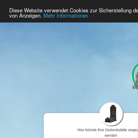
55
Benutzer Online
Diese Website verwendet Cookies zur Sicherstellung d
Home
Premium
Gedenken
von Anzeigen.
Mehr Informationen
Hier könnte Ihre Gedenkstätte angez
werden