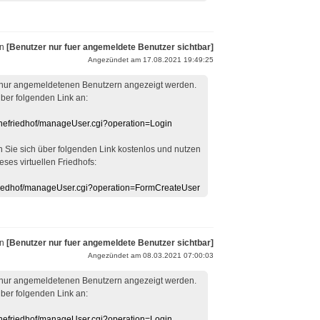
on
[Benutzer nur fuer angemeldete Benutzer sichtbar]
Angezündet am 17.08.2021 19:49:25
 nur angemeldetenen Benutzern angezeigt werden.
über folgenden Link an:
linefriedhof/manageUser.cgi?operation=Login
en Sie sich über folgenden Link kostenlos und nutzen
eses virtuellen Friedhofs:
efriedhof/manageUser.cgi?operation=FormCreateUser
on
[Benutzer nur fuer angemeldete Benutzer sichtbar]
Angezündet am 08.03.2021 07:00:03
 nur angemeldetenen Benutzern angezeigt werden.
über folgenden Link an:
linefriedhof/manageUser.cgi?operation=Login