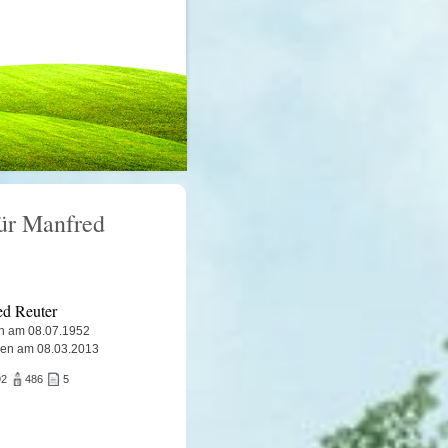
für Manfred
d Reuter
n am 08.07.1952
ben am 08.03.2013
92
486
5