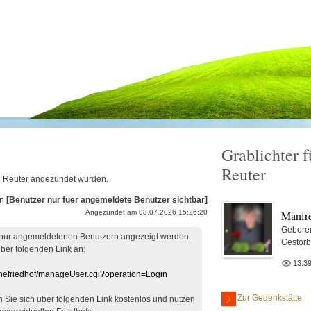
Grablichter 
Reuter
ed Reuter angezündet wurden.
on
[Benutzer nur fuer angemeldete Benutzer sichtbar]
Manfre
Angezündet am 08.07.2026 15:26:20
Gebore
 nur angemeldetenen Benutzern angezeigt werden.
Gestor
über folgenden Link an:
13.3
linefriedhof/manageUser.cgi?operation=Login
Zur Gedenkstätte
en Sie sich über folgenden Link kostenlos und nutzen