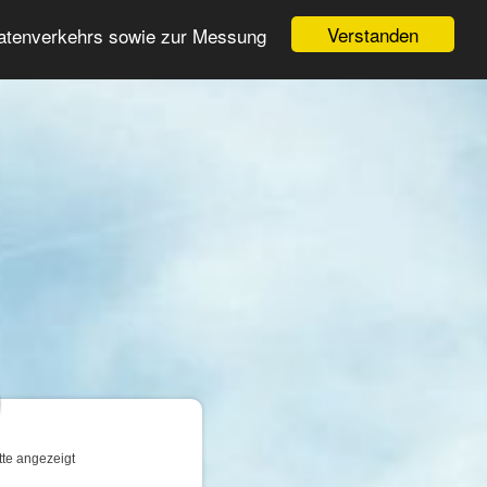
Login
Registrieren
Verstanden
Datenverkehrs sowie zur Messung
Suche
n
tte angezeigt