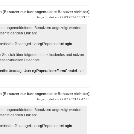
on
[Benutzer nur fuer angemeldete Benutzer sichtbar]
Angezündet am 22.03.2024 06:53:36
 nur angemeldetenen Benutzern angezeigt werden.
über folgenden Link an:
linefriedhof/manageUser.cgi?operation=Login
en Sie sich über folgenden Link kostenlos und nutzen
eses virtuellen Friedhofs:
efriedhof/manageUser.cgi?operation=FormCreateUser
on
[Benutzer nur fuer angemeldete Benutzer sichtbar]
Angezündet am 29.07.2023 17:47:05
 nur angemeldetenen Benutzern angezeigt werden.
über folgenden Link an:
linefriedhof/manageUser.cgi?operation=Login