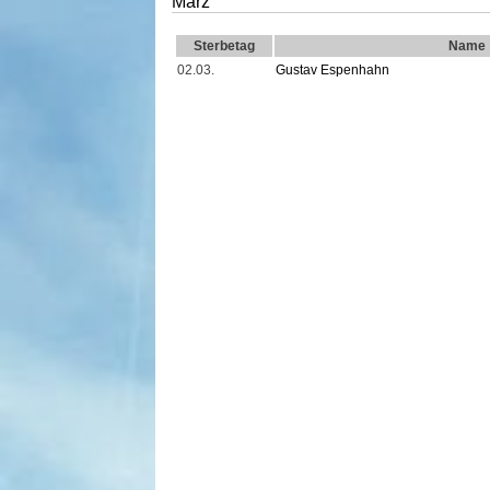
März
Sterbetag
Name
02.03.
Gustav Espenhahn