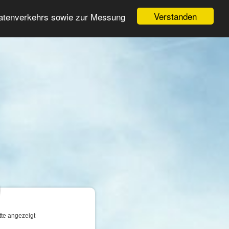
Login
Registrieren
Verstanden
Datenverkehrs sowie zur Messung
Suche
n
tte angezeigt