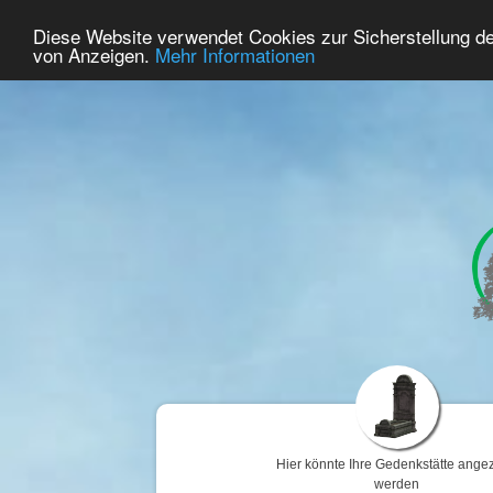
39
Benutzer Online
Diese Website verwendet Cookies zur Sicherstellung d
Home
Premium
Gedenken
von Anzeigen.
Mehr Informationen
Hier könnte Ihre Gedenkstätte angez
werden