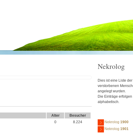
Nekrolog
Dies ist eine Liste d
verstorbenen Mensche
angelegt wurden.
Die Einträge erfolgen
alphabetisch.
Alter
Besucher
0
8.224
Nekrolog
1900
Nekrolog
1901