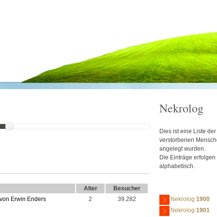
Nekrolog
Dies ist eine Liste d
verstorbenen Mensche
angelegt wurden.
Die Einträge erfolgen
alphabetisch.
Alter
Besucher
 von Erwin Enders
2
39.282
Nekrolog
1900
Nekrolog
1901