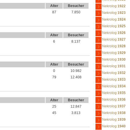
Alter
Besucher
Nekrolog
1922
87
7.850
Nekrolog
1923
Nekrolog
1924
Nekrolog
1925
Nekrolog
1926
Alter
Besucher
Nekrolog
1927
6
8.137
Nekrolog
1928
Nekrolog
1929
Nekrolog
1930
Alter
Besucher
Nekrolog
1931
0
10.982
Nekrolog
1932
79
12.408
Nekrolog
1933
Nekrolog
1934
Nekrolog
1935
Nekrolog
1936
Alter
Besucher
Nekrolog
1937
25
12.847
45
3.813
Nekrolog
1938
Nekrolog
1939
Nekrolog
1940