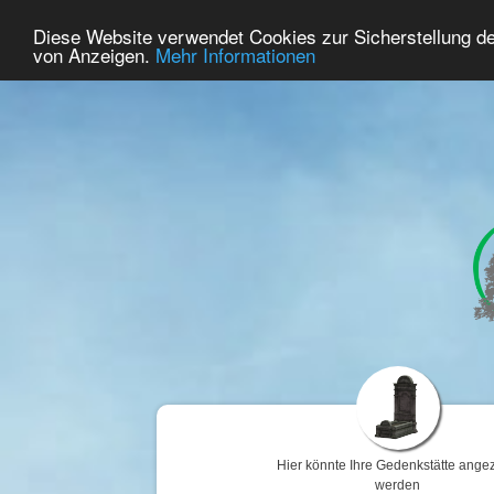
53
Benutzer Online
Diese Website verwendet Cookies zur Sicherstellung d
Home
Premium
Gedenken
von Anzeigen.
Mehr Informationen
Hier könnte Ihre Gedenkstätte angez
werden