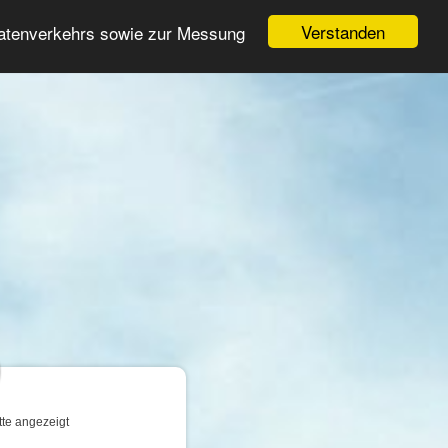
Login
Registrieren
Verstanden
Datenverkehrs sowie zur Messung
Suche
n
tte angezeigt